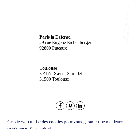
Paris la Défense
29 rue Eugène Eichenberger
92800 Puteaux
Toulouse
3 Allée Xavier Sarradet
31500 Toulouse
© 2026
O'Communication
- Tous droits réservés
Ce site web utilise des cookies pour vous garantir une meilleure
Mentions Légales
CGV
Confidentialité
Cookies
expérience.
En savoir plus