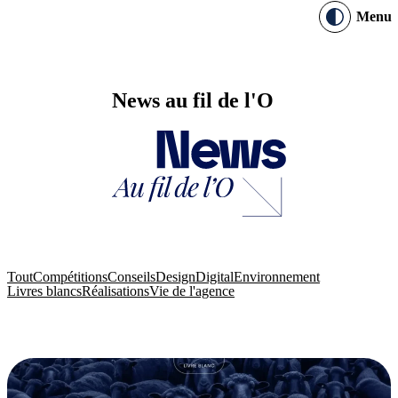
Menu
News au fil de l'O
Tout
Compétitions
Conseils
Design
Digital
Environnement
Livres blancs
Réalisations
Vie de l'agence