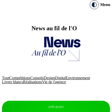
Menu
News au fil de l'O
Tout
Compétitions
Conseils
Design
Digital
Environnement
Livres blancs
Réalisations
Vie de l'agence