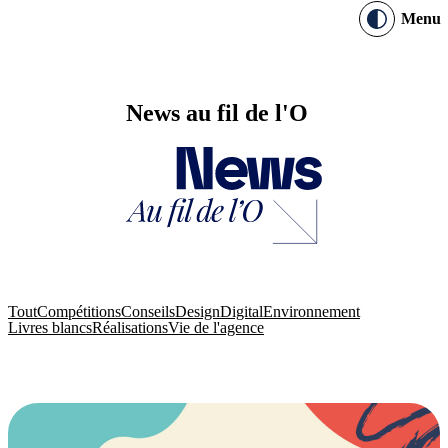
Menu
News au fil de l'O
Tout
Compétitions
Conseils
Design
Digital
Environnement
Livres blancs
Réalisations
Vie de l'agence