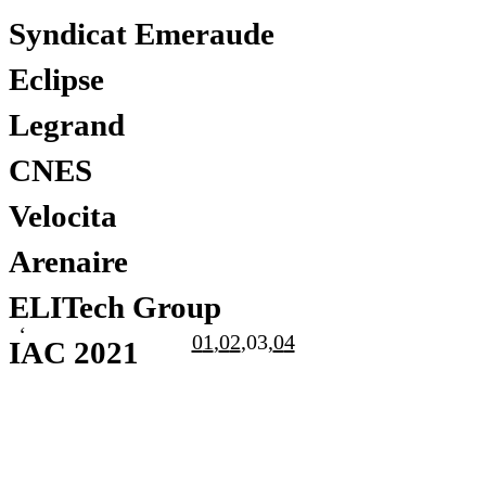
Branding
Édition
Syndicat Emeraude
Audiovisuel
Branding
Digital
Édition
Motion design
Eclipse
Branding
Digital
Édition
Legrand
Branding
Digital
CNES
Branding
Signalétique
Velocita
Branding
Édition
Arenaire
ELITech Group
1
2
3
4
IAC 2021