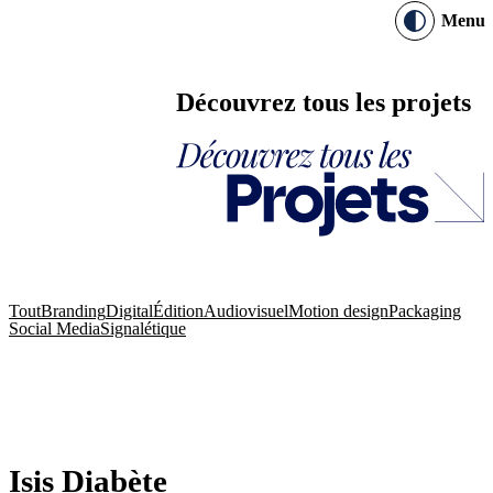
Menu
Découvrez tous les projets
Tout
Branding
Digital
Édition
Audiovisuel
Motion design
Packaging
Social Media
Signalétique
Branding
Digital
Édition
Packaging
Branding
Édition
Audiovisuel
Branding
Digital
Isis Diabète