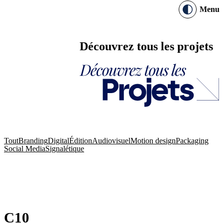
Menu
Découvrez tous les projets
Tout
Branding
Digital
Édition
Audiovisuel
Motion design
Packaging
Social Media
Signalétique
Édition
Signalétique
Édition
Édition
C10