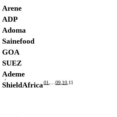
Édition
Arene
Édition
Packaging
ADP
Packaging
Adoma
Digital
Sainefood
Édition
GOA
Digital
SUEZ
Ademe
1
…
9
10
11
ShieldAfrica