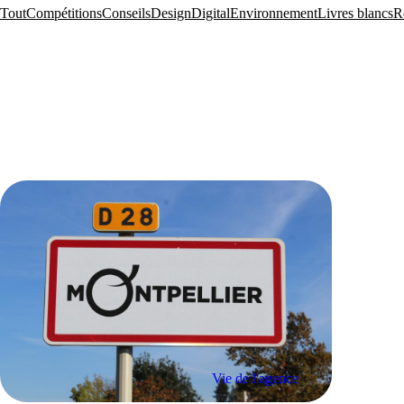
Tout
Compétitions
Conseils
Design
Digital
Environnement
Livres blancs
R
Vie de l'agence